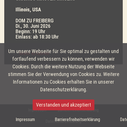
Illinois, USA
DOM ZU FREIBERG
Di., 30. Juni 2026
Beginn: 19 Uhr
Einlass: ab 18:30 Uhr
Um unsere Webseite für Sie optimal zu gestalten und
Die Vision der Chicago Master Singers ist es
Mehr erfahren
durch außergewöhnliche musikalische
fortlaufend verbessern zu können, verwenden wir
Erlebnisse Sänger und Publikum
Cookies. Durch die weitere Nutzung der Webseite
gleichermaßen zu inspirieren.
stimmen Sie der Verwendung von Cookies zu. Weitere
Die Chicago Master Singers wurden 1979
Informationen zu Cookies erhalten Sie in unserer
gegründet und sind ein Chor von rund 100
Datenschutzerklärung.
Sängern aus Chicago. Das Repertoire des
Ensembles umfasst große klassische
Verstanden und akzeptiert
Chorwerke und neue Stücke von
Impressum
Barrierefreiheitserklärung
zeitgenössischen Komponisten. Der Chor
Impressum
Barrierefreiheitserklärung
Dat
Datenschutzerklärung
genießt internationales Ansehen und tourte in